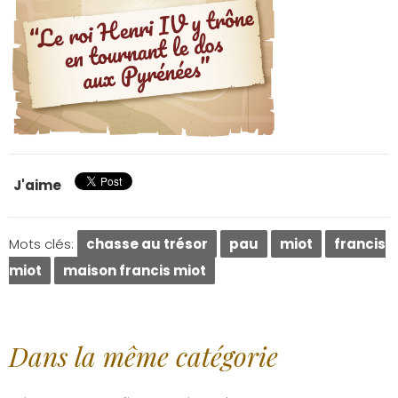
J'aime
Mots clés:
chasse au trésor
pau
miot
francis
miot
maison francis miot
Dans la même catégorie