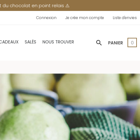
Connexion
Je crée mon compte
Liste d'envies
search
 CADEAUX
SALÉS
NOUS TROUVER
PANIER
0