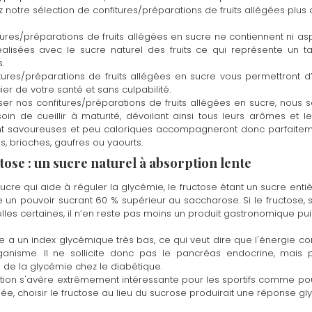
notre sélection de confitures/préparations de fruits allégées plus 
tures/préparations de fruits allégées en sucre ne contiennent ni as
éalisées avec le sucre naturel des fruits ce qui représente un ta
.
tures/préparations de fruits allégées en sucre vous permettront d
er de votre santé et sans culpabilité.
iser nos confitures/préparations de fruits allégées en sucre, nous s
oin de cueillir à maturité, dévoilant ainsi tous leurs arômes et l
 savoureuses et peu caloriques accompagneront donc parfaitemen
s, brioches, gaufres ou yaourts.
tose : un sucre naturel à absorption lente
ucre qui aide à réguler la glycémie, le fructose étant un sucre entièr
e un pouvoir sucrant 60 % supérieur au saccharose. Si le fructose, s
elles certaines, il n’en reste pas moins un produit gastronomique pu
se a un index glycémique très bas, ce qui veut dire que l'énergie c
ganisme. Il ne sollicite donc pas le pancréas endocrine, mais 
n de la glycémie chez le diabétique.
sation s'avère extrêmement intéressante pour les sportifs comme po
, choisir le fructose au lieu du sucrose produirait une réponse g