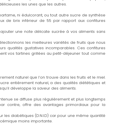
délicieuses les unes que les autres.
partame, ni édulcorant, ou tout autre sucre de synthèse
ux de brix inférieur de 55 par rapport aux confitures
’ajouter une note délicate sucrée à vos aliments sans
électionnons les meilleures variétés de fruits que nous
eurs qualités gustatives incomparables. Ces confitures
t vos tartines grillées au petit-déjeuner tout comme
ement naturel que l’on trouve dans les fruits et le miel.
ucre entièrement naturel, a des qualités diététiques et
isqu’il développe la saveur des aliments.
ontenue se diffuse plus régulièrement et plus longtemps
par contre, offre des avantages primordiaux pour la
ur les diabétiques (D.N.I.D) car pour une même quantité
lycémique moins importante.