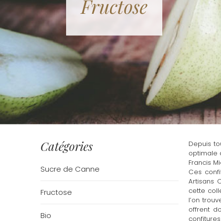
Fructose
Catégories
Depuis to
optimale d
Francis M
Sucre de Canne
Ces confi
Artisans 
cette col
Fructose
l’on trou
offrent d
Bio
confiture