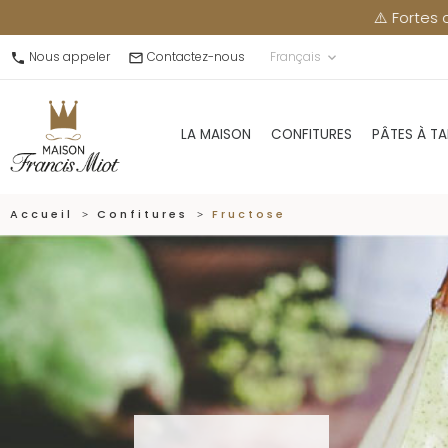
⚠️ Fortes chaleurs : merci de récupérer 
Nous appeler
Contactez-nous
Français
call
mail_outline
keyboard_arrow_down
LA MAISON
CONFITURES
PÂTES À TA
Accueil
Confitures
Fructose