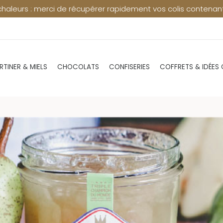
rapidement vos colis contenant du chocolat en point relais ⚠️
RTINER & MIELS
CHOCOLATS
CONFISERIES
COFFRETS & IDÉES