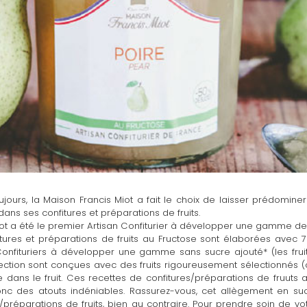
ujours, la Maison Francis Miot a fait le choix de laisser prédominer
ans ses confitures et préparations de fruits.
iot a été le premier Artisan Confiturier à développer une gamme de c
tures et préparations de fruits au Fructose sont élaborées avec 70
Confituriers à développer une gamme sans sucre ajouté* (les fruit
lection sont conçues avec des fruits rigoureusement sélectionnés (cu
ve dans le fruit. Ces recettes de confitures/préparations de fruut
onc des atouts indéniables. Rassurez-vous, cet allègement en suc
s/préparations de fruits, bien au contraire. Pour prendre soin de vo