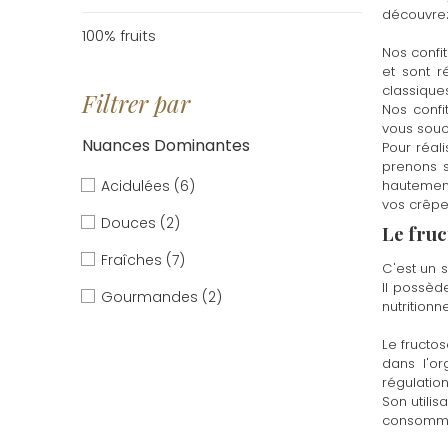
découvrez 
100% fruits
Nos confi
et sont r
classiques
Filtrer par
Nos confi
vous souci
Nuances Dominantes
Pour réal
prenons s
Acidulées
(6)
hautement
vos crêpe
Douces
(2)
Le fruc
Fraîches
(7)
C'est un s
Il possèd
Gourmandes
(2)
nutritionn
Le fructo
dans l'or
régulatio
Son utili
consommée