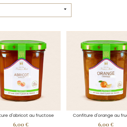
arrow_drop_down
ture d'abricot au fructose
Confiture d'orange au fr
6,00 €
6,00 €