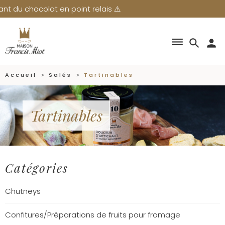
ocolat en point relais ⚠️
dehaze
search
person
Accueil
Salés
Tartinables
Tartinables
Catégories
Chutneys
Confitures/Préparations de fruits pour fromage