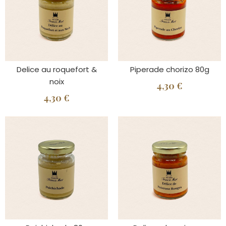
Delice au roquefort &
Piperade chorizo 80g
noix
4,30 €
4,30 €