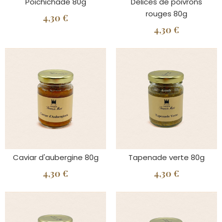
Poichichade 80g
Delices de poivrons
rouges 80g
4,30 €
4,30 €
Caviar d'aubergine 80g
Tapenade verte 80g
4,30 €
4,30 €