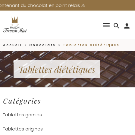
enant du chocolat en point relais ⚠️
dehaze
search
person
Accueil
Chocolats
Tablettes diététiques
Tablettes diététiques
Catégories
Tablettes garnies
Tablettes origines