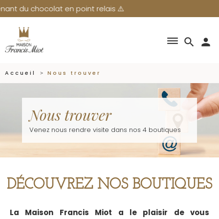
u chocolat en point relais ⚠️
dehaze
search
person
Accueil
Nous trouver
Nous trouver
Venez nous rendre visite dans nos 4 boutiques
DÉCOUVREZ NOS BOUTIQUES
La Maison Francis Miot a le plaisir de vous