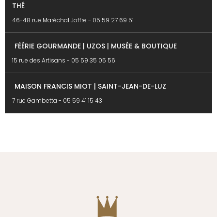
THÉ
46-48 rue Maréchal Joffre -
05 59 27 69 51
FÉÉRIE GOURMANDE | UZOS | MUSÉE & BOUTIQUE
15 rue des Artisans -
05 59 35 05 56
MAISON FRANCIS MIOT | SAINT-JEAN-DE-LUZ
7 rue Gambetta -
05 59 41 15 43