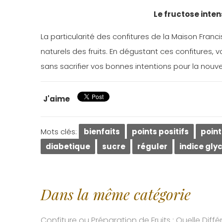
Le fructose inten
La particularité des confitures de la Maison Franc
naturels des fruits. En dégustant ces confitures,
sans sacrifier vos bonnes intentions pour la nouv
J'aime
Mots clés:
bienfaits
points positifs
point
diabetique
sucre
réguler
indice gl
Dans la même catégorie
Confiture ou Préparation de Fruits : Quelle Diffé