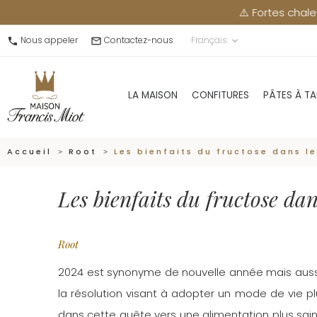
⚠️ Fortes chaleurs : me
Nous appeler
Contactez-nous
Français
call
mail_outline
keyboard_arrow_down
LA MAISON
CONFITURES
PÂTES À TA
Accueil
Root
Les bienfaits du fructose dans l
Les bienfaits du fructose da
Root
2024 est synonyme de nouvelle année mais aussi 
la résolution visant à adopter un mode de vie plu
dans cette quête vers une alimentation plus saine