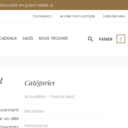
en point relais ⚠️
Connexion
Je crée mon compte
Liste d'envies
search
 CADEAUX
SALÉS
NOUS TROUVER
PANIER
0
t
Catégories
Actualités - Francis Miot
 prennent
Recettes
 un allié
Partenariat
bienfaits