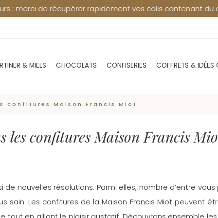
rci de récupérer rapidement vos colis contenant du chocolat 
RTINER & MIELS
CHOCOLATS
CONFISERIES
COFFRETS & IDÉES
es confitures Maison Francis Miot
ns les confitures Maison Francis Mio
de nouvelles résolutions. Parmi elles, nombre d’entre vous
s sain. Les confitures de la Maison Francis Miot peuvent être
 tout en alliant le plaisir gustatif. Découvrons ensemble les 