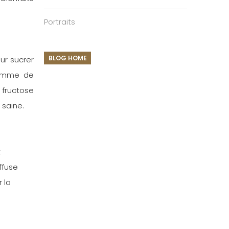
Portraits
BLOG HOME
our sucrer
 gamme de
 fructose
 saine.
x
ffuse
 la