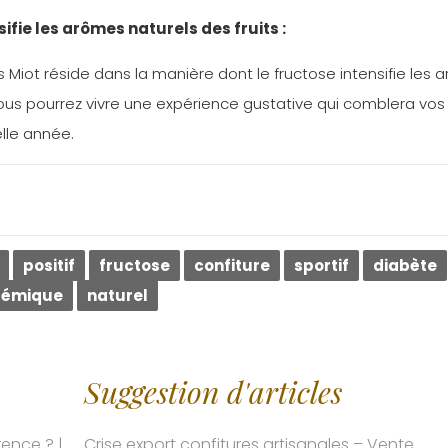
sifie les arômes naturels des fruits :
is Miot réside dans la manière dont le fructose intensifie les
 vous pourrez vivre une expérience gustative qui comblera vos 
elle année.
positif
fructose
confiture
sportif
diabète
ycémique
naturel
Suggestion d'articles
rence ? |
Crise export confitures artisanales – Vente