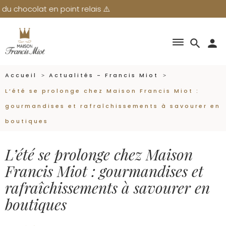
olat en point relais ⚠️
dehaze
search
person
Accueil
Actualités - Francis Miot
L’été se prolonge chez Maison Francis Miot :
gourmandises et rafraîchissements à savourer en
boutiques
L’été se prolonge chez Maison
Francis Miot : gourmandises et
rafraîchissements à savourer en
boutiques