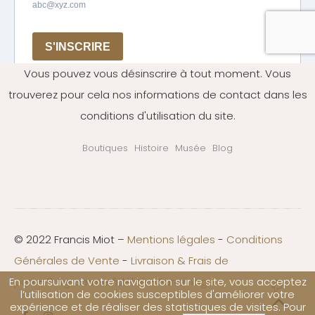
Vous pouvez vous désinscrire à tout moment. Vous
trouverez pour cela nos informations de contact dans les
conditions d'utilisation du site.
Boutiques
Histoire
Musée
Blog
© 2022 Francis Miot –
Mentions légales
-
Conditions
Générales de Vente
-
Livraison & Frais de
port
-
Programme fidélité
-
Parrainage
En poursuivant votre navigation sur le site, vous acceptez
l’utilisation de cookies susceptibles d'améliorer votre
expérience et de réaliser des statistiques de visites. Pour