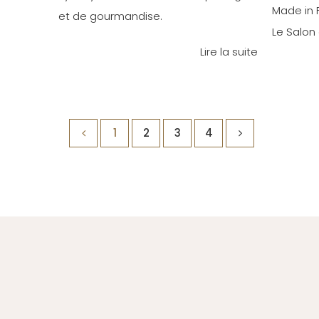
Made in F
et de gourmandise.
Le Salon 
Lire la suite
1
2
3
4