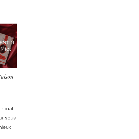
Maison
tin, il
ur sous
mieux