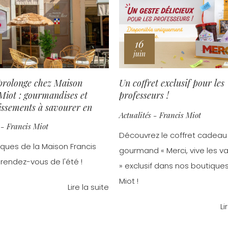
16
juin
 prolonge chez Maison
Un coffret exclusif pour les
Miot : gourmandises et
professeurs !
issements à savourer en
Actualités - Francis Miot
s
 - Francis Miot
Découvrez le coffret cadeau
iques de la Maison Francis
gourmand « Merci, vive les v
 rendez-vous de l'été !
» exclusif dans nos boutiques
Miot !
Lire la suite
Li