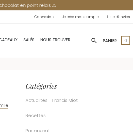
ais ⚠️
Connexion
Je crée mon compte
Liste d'envies
search
 CADEAUX
SALÉS
NOUS TROUVER
PANIER
0
Catégories
Actualités - Francis Miot
mile
Recettes
Partenariat