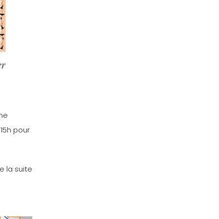
er
nne
15h pour
re la suite