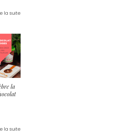
re la suite
èbre la
hocolat
re la suite