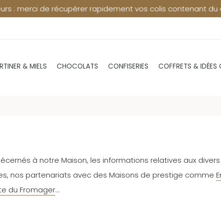
érer rapidement vos colis contenant du chocolat en point rel
RTINER & MIELS
CHOCOLATS
CONFISERIES
COFFRETS & IDÉES
cernés à notre Maison, les informations relatives aux divers
s, nos partenariats avec des Maisons de prestige comme
E
te du Fromager
…