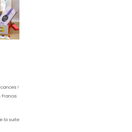
acances !
 Francis
re la suite