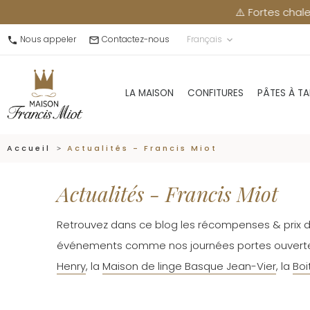
⚠️ Fortes chaleurs : merci de récup
Nous appeler
Contactez-nous
Français
call
mail_outline
keyboard_arrow_down
LA MAISON
CONFITURES
PÂTES À TA
Accueil
Actualités - Francis Miot
Actualités - Francis Miot
Retrouvez dans ce blog les récompenses & prix dé
événements comme nos journées portes ouverte
Henry
, la
Maison de linge Basque Jean-Vier
, la
Boi