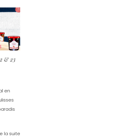
22 & 23
al en
ulisses
paradis
re la suite