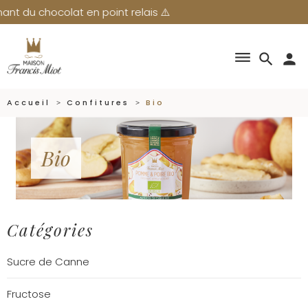
hocolat en point relais ⚠️
dehaze
search
person
Accueil
Confitures
Bio
Bio
Catégories
Sucre de Canne
Fructose