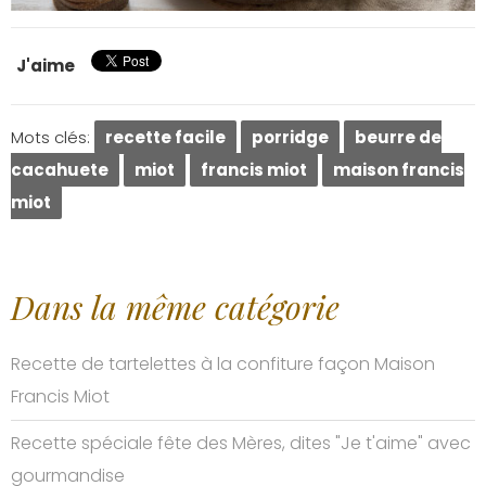
J'aime
Mots clés:
recette facile
porridge
beurre de
cacahuete
miot
francis miot
maison francis
miot
Dans la même catégorie
Recette de tartelettes à la confiture façon Maison
Francis Miot
Recette spéciale fête des Mères, dites "Je t'aime" avec
gourmandise