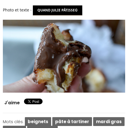
Photo et texte -
QUAND JULIE PÂTISSE©
J'aime
Mots clés:
beignets
pâte à tartiner
mardi gras