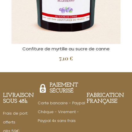
Confiture de myrtille au sucre de canne
7,10 €
PAIEMENT
SÉCURISÉ
LIVRAISON
FABRICATION
SOUS 48h
FRANÇAISE
Carte bancaire - Paypal
Chèque - Virement -
Frais de port
Paypal 4x sans frais
offerts
dès 59€