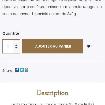
découvrir cette confiture artisanale Trois Fruits Rouges au
sucre de canne disponible en pot de 340g.
Quantité
AJOUTER AU PANIER
favorite
Share:
Description
Fruits mijotés au sucre de canne (60% de fruits)