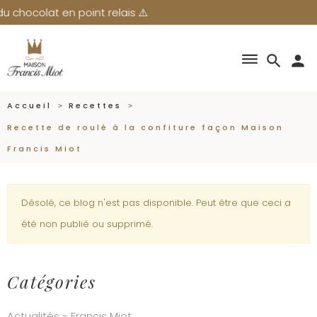
hocolat en point relais ⚠️
dehaze
search
person
Accueil
Recettes
Recette de roulé à la confiture façon Maison
Francis Miot
Désolé, ce blog n'est pas disponible. Peut être que ceci a
été non publié ou supprimé.
Catégories
Actualités - Francis Miot