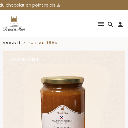
nt relais ⚠️
dehaze
search
person
Accueil
POT DE 850G
PROCHAINEMENT