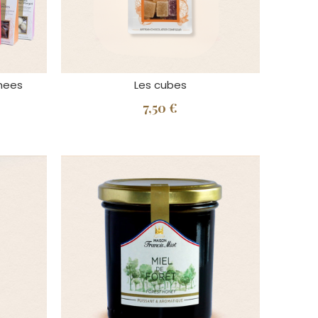
imees
Les cubes
7,50 €