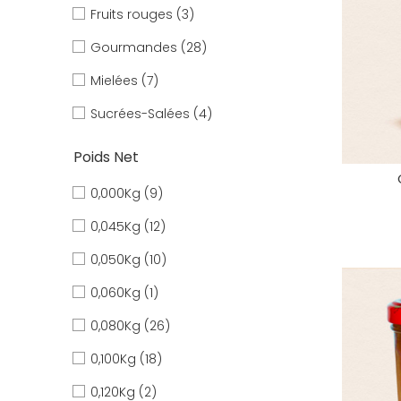
Fruits rouges
(3)
Gourmandes
(28)
Mielées
(7)
Sucrées-Salées
(4)
Poids Net
0,000Kg
(9)
0,045Kg
(12)
0,050Kg
(10)
0,060Kg
(1)
0,080Kg
(26)
0,100Kg
(18)
0,120Kg
(2)