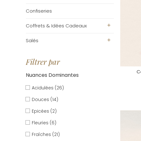
Confiseries
Coffrets & Idées Cadeaux
add
Salés
add
Filtrer par
C
Nuances Dominantes
Acidulées
(26)
Douces
(14)
Epicées
(2)
Fleuries
(6)
Fraîches
(21)