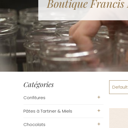
Boutique Francis
Catégories
Default
Confitures
add
Pâtes à Tartiner & Miels
add
Chocolats
add