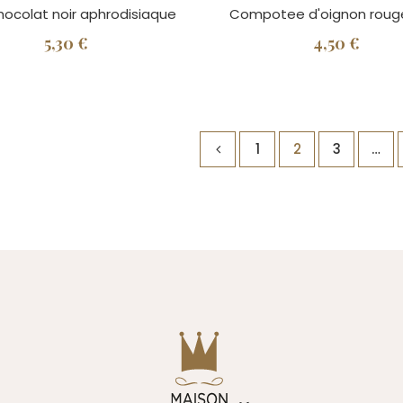
hocolat noir aphrodisiaque
Compotee d'oignon roug
5,30 €
4,50 €
1
2
3
…