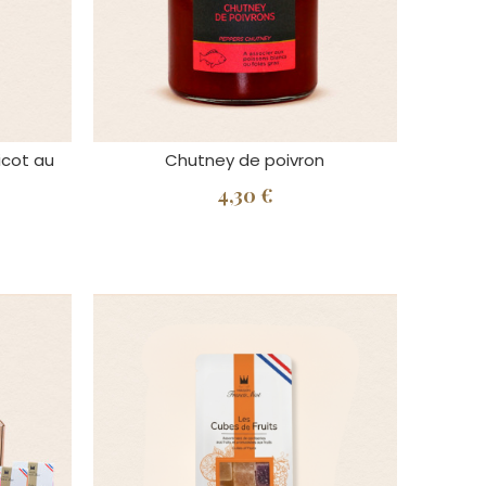
icot au
Chutney de poivron
4,30 €