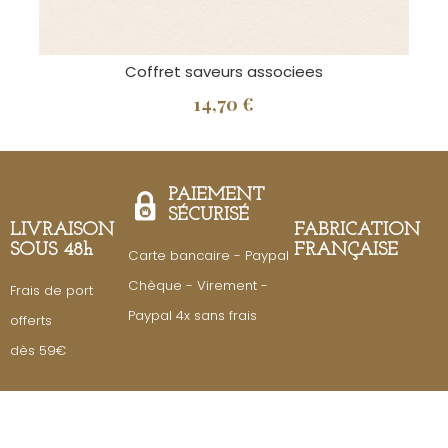
Coffret saveurs associees
14,70 €
PAIEMENT
SÉCURISÉ
LIVRAISON
FABRICATION
SOUS 48h
FRANÇAISE
Carte bancaire - Paypal
Chèque - Virement -
Frais de port
Paypal 4x sans frais
offerts
dès 59€