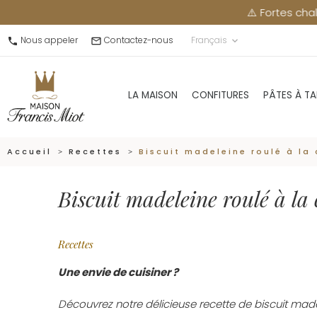
⚠️ Fortes chaleurs : merc
Nous appeler
Contactez-nous
Français
call
mail_outline
keyboard_arrow_down
LA MAISON
CONFITURES
PÂTES À TA
Accueil
Recettes
Biscuit madeleine roulé à la
Biscuit madeleine roulé à la 
Recettes
Une envie de cuisiner ?
Découvrez notre délicieuse recette de biscuit made