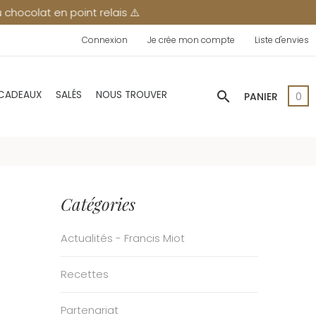
point relais ⚠️
Connexion
Je crée mon compte
Liste d'envies
search
 CADEAUX
SALÉS
NOUS TROUVER
PANIER
0
Catégories
Actualités - Francis Miot
Recettes
Partenariat