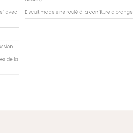
me" avec
Biscuit madeleine roulé à la confiture d'orange
assion
tes de la