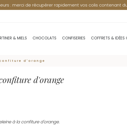
i de récupérer rapidement vos colis contenant du chocolat en 
RTINER & MIELS
CHOCOLATS
CONFISERIES
COFFRETS & IDÉES
 confiture d'orange
confiture d'orange
leine à la confiture d'orange.