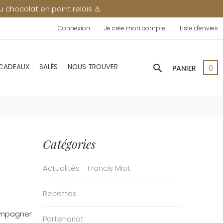
lais ⚠️
Connexion
Je crée mon compte
Liste d'envies
search
 CADEAUX
SALÉS
NOUS TROUVER
PANIER
0
Catégories
Actualités - Francis Miot
Recettes
compagner
Partenariat