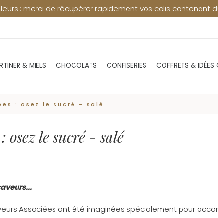
pérer rapidement vos colis contenant du chocolat en point re
RTINER & MIELS
CHOCOLATS
CONFISERIES
COFFRETS & IDÉES
ées : osez le sucré - salé
 osez le sucré - salé
saveurs...
 Saveurs Associées ont été imaginées spécialement pour ac