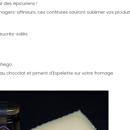
ur des épicuriens !
magers-affineurs, ces confitures sauront sublimer vos produi
sucrés-salés.
chego.
 au chocolat et piment d'Espelette sur votre fromage.