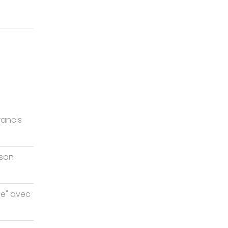
rancis
ison
me" avec