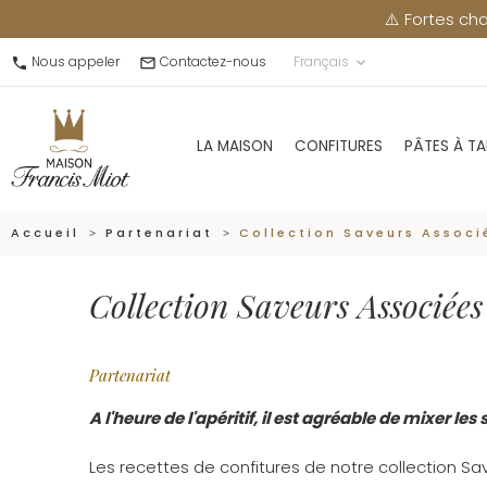
⚠️ Fortes chaleurs : merci de récu
Nous appeler
Contactez-nous
Français
call
mail_outline
keyboard_arrow_down
LA MAISON
CONFITURES
PÂTES À TA
Accueil
Partenariat
Collection Saveurs Associ
Collection Saveurs Associées :
Partenariat
A l'heure de l'apéritif, il est agréable de mixer les 
Les recettes de confitures de notre collection