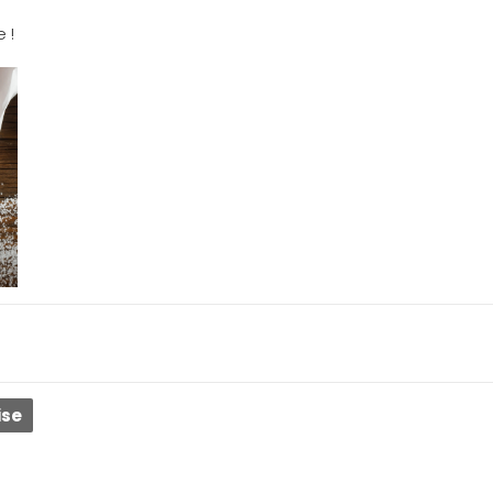
 !
ise