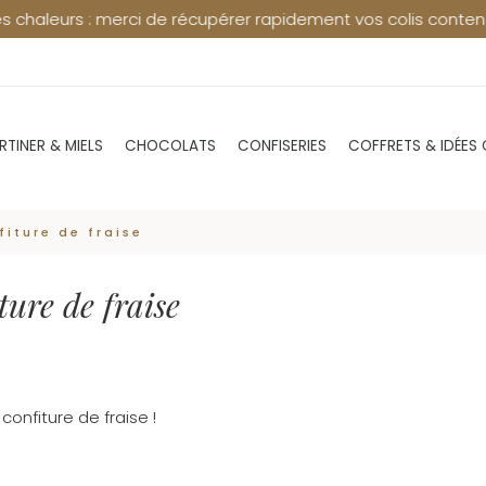
 merci de récupérer rapidement vos colis contenant du chocol
RTINER & MIELS
CHOCOLATS
CONFISERIES
COFFRETS & IDÉES
fiture de fraise
ture de fraise
onfiture de fraise !