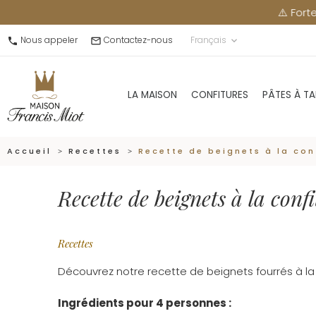
⚠️ Fortes chaleurs :
Nous appeler
Contactez-nous
Français
call
mail_outline
keyboard_arrow_down
LA MAISON
CONFITURES
PÂTES À TA
Accueil
Recettes
Recette de beignets à la con
Recette de beignets à la confi
Recettes
Découvrez notre recette de beignets fourrés à la c
Ingrédients pour 4 personnes :