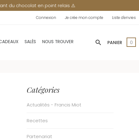
at en point relais ⚠️
Connexion
Je crée mon compte
Liste d'envies
search
 CADEAUX
SALÉS
NOUS TROUVER
PANIER
0
Catégories
Actualités - Francis Miot
Recettes
Partenariat