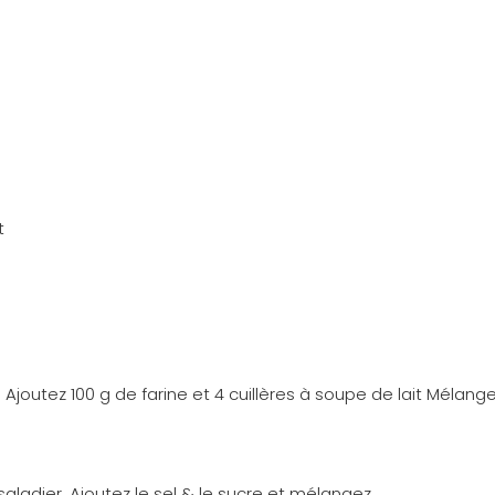
t
Ajoutez 100 g de farine et 4 cuillères à soupe de lait Mélang
saladier. Ajoutez le sel & le sucre et mélangez.