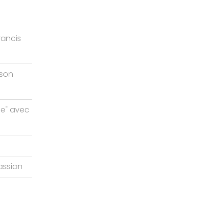
rancis
ison
me" avec
assion