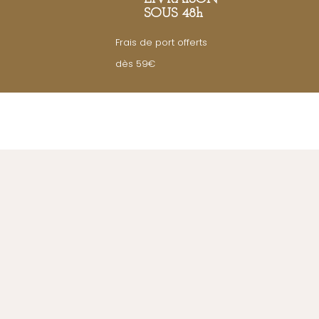
SOUS 48h
Frais de port offerts
dès 59€