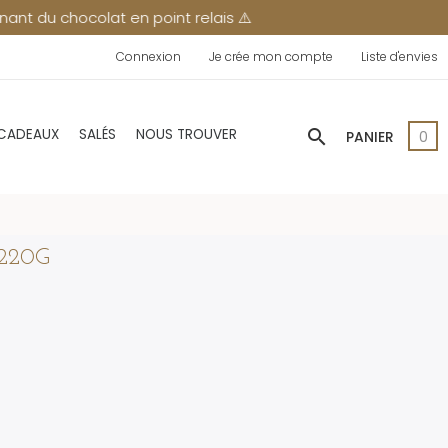
point relais ⚠️
Connexion
Je crée mon compte
Liste d'envies
search
 CADEAUX
SALÉS
NOUS TROUVER
PANIER
0
220G