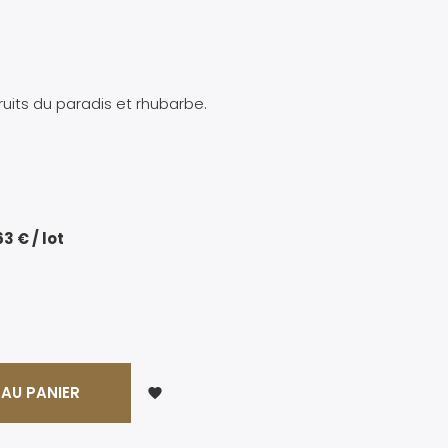
ruits du paradis et rhubarbe.
63 € / lot
AU PANIER
favorite