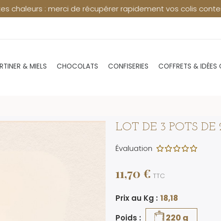
i de récupérer rapidement vos colis contenant du chocolat en 
RTINER & MIELS
CHOCOLATS
CONFISERIES
COFFRETS & IDÉES
LOT DE 3 POTS DE 
Évaluation
11,70 €
TTC
Prix au Kg :
18,18
220 g
Poids :