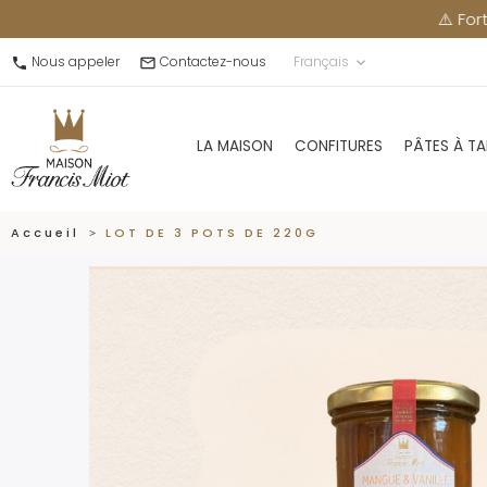
⚠️ Fortes chaleurs : merc
Nous appeler
Contactez-nous
Français
call
mail_outline
keyboard_arrow_down
LA MAISON
CONFITURES
PÂTES À TA
Accueil
LOT DE 3 POTS DE 220G