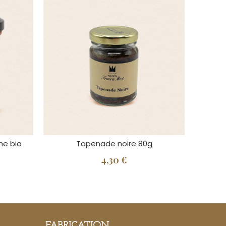
he bio
Tapenade noire 80g
4,30 €
FABRICATION