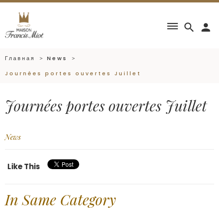
dehaze
search
person
Главная
News
Journées portes ouvertes Juillet
Journées portes ouvertes Juillet
News
Like This
In Same Category