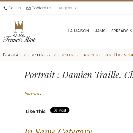
Call us
Contact us
Anglais
call
mail_outline
keyboard_arrow_down
LA MAISON
JAMS
SPREADS &
Главная
Portraits
Portrait : Damien Traille, Ch
Portrait : Damien Traille, Ch
Portraits
Like This
In Same Category