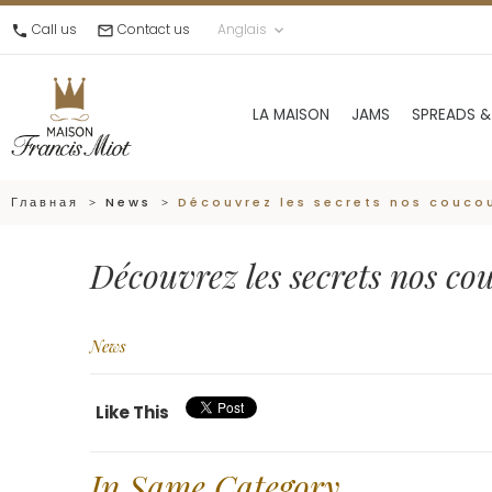
Call us
Contact us
Anglais
call
mail_outline
keyboard_arrow_down
LA MAISON
JAMS
SPREADS &
Главная
News
Découvrez les secrets nos couco
Découvrez les secrets nos cou
News
Like This
In Same Category