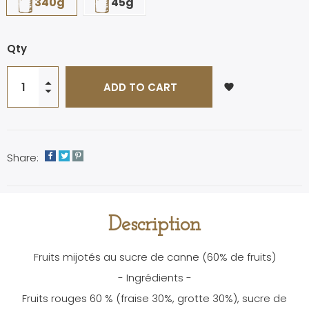
340g
45g
Qty
ADD TO CART
favorite
Share:
Description
Fruits mijotés au sucre de canne (60% de fruits)
- Ingrédients -
Fruits rouges 60 % (fraise 30%, grotte 30%), sucre de