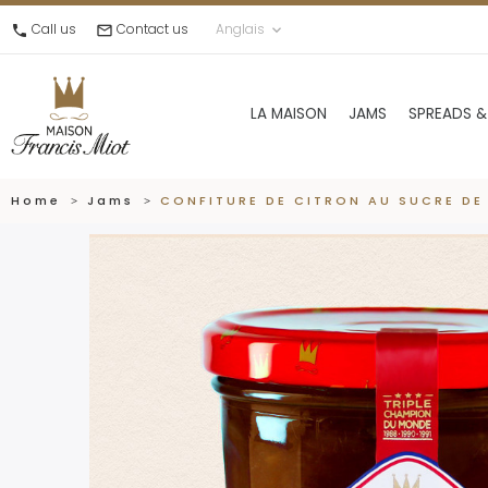
Call us
Contact us
Anglais
call
mail_outline
keyboard_arrow_down
LA MAISON
JAMS
SPREADS &
Home
Jams
CONFITURE DE CITRON AU SUCRE DE