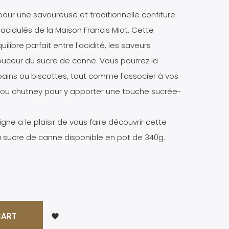
pour une savoureuse et traditionnelle confiture
cidulés de la Maison Francis Miot. Cette
uilibre parfait entre l'acidité, les saveurs
douceur du sucre de canne. Vous pourrez la
 pains ou biscottes, tout comme l'associer à vos
t ou chutney pour y apporter une touche sucrée-
gne a le plaisir de vous faire découvrir cette
au sucre de canne disponible en pot de 340g.
CART
favorite