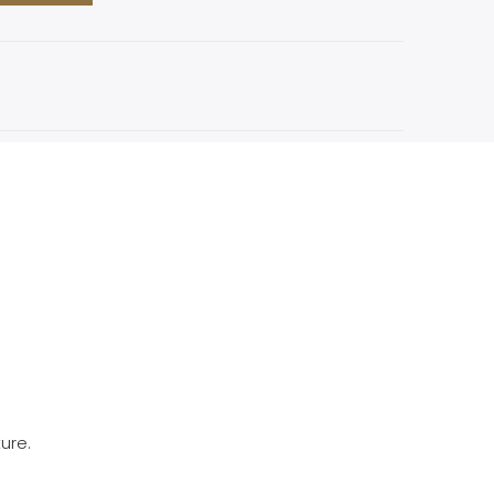
.
ure.