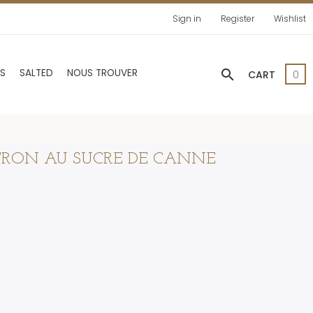
Sign in
Register
Wishlist
search
AS
SALTED
NOUS TROUVER
CART
0
TRON AU SUCRE DE CANNE