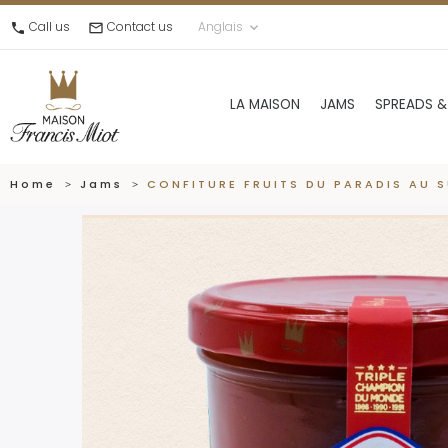
Call us
Contact us
Anglais
call
mail_outline
keyboard_arrow_down
LA MAISON
JAMS
SPREADS &
Home
Jams
CONFITURE FRUITS DU PARADIS AU 