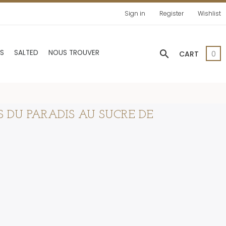
Sign in
Register
Wishlist
search
AS
SALTED
NOUS TROUVER
CART
0
 DU PARADIS AU SUCRE DE