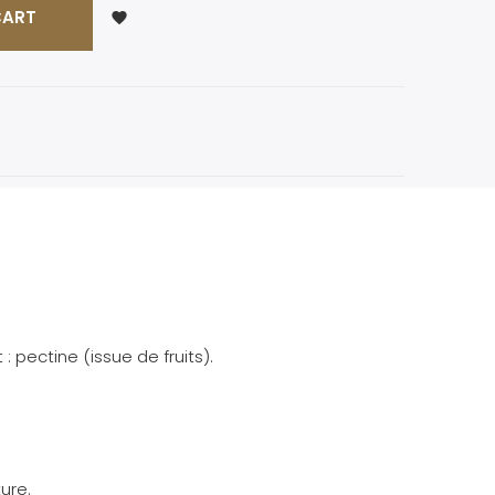
CART
favorite
: pectine (issue de fruits).
ure.