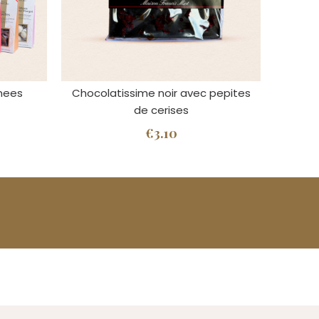
imees
Chocolatissime noir avec pepites
de cerises
€3.10