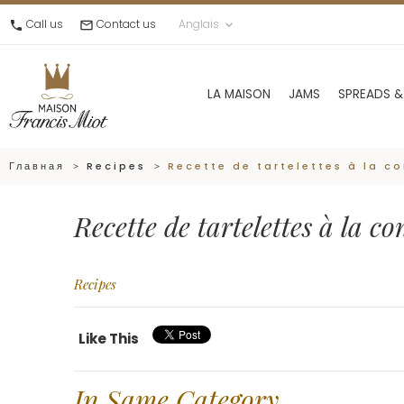
Call us
Contact us
Anglais
call
mail_outline
keyboard_arrow_down
LA MAISON
JAMS
SPREADS &
Главная
Recipes
Recette de tartelettes à la c
Recette de tartelettes à la c
Recipes
Like This
In Same Category