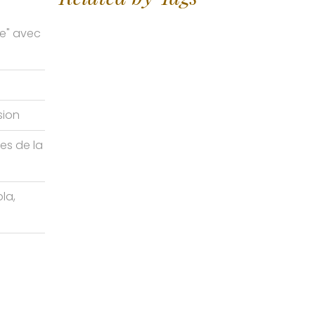
me" avec
sion
tes de la
la,