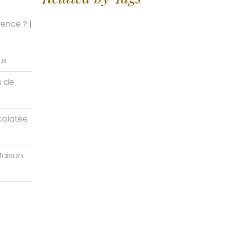
rence ? |
ux
s de
colatée
 Maison