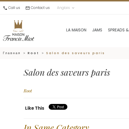
Call us
Contact us
Anglais
call
mail_outline
keyboard_arrow_down
LA MAISON
JAMS
SPREADS &
Главная
Root
Salon des saveurs paris
Salon des saveurs paris
Root
Like This
In Same Category