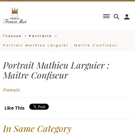
dehaze
search
person
Главная
Portraits
Portrait Mathieu Larguier : Maître Confiseur
Portrait Mathieu Larguier :
Maître Confiseur
Portraits
Like This
In Same Category