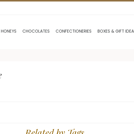
 HONEYS
CHOCOLATES
CONFECTIONERIES
BOXES & GIFT IDE
e
e
Related by Tags