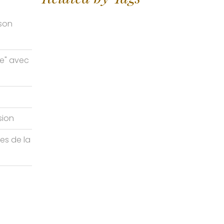
ison
me" avec
sion
tes de la