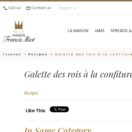
Call us
Contact us
Anglais
call
mail_outline
keyboard_arrow_down
LA MAISON
JAMS
SPREADS &
Главная
Recipes
Galette des rois à la confitur
Galette des rois à la confitur
Recipes
Like This
In Same Category