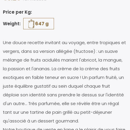
Price per Kg:
647 g
Weight:
Une douce recette invitant au voyage, entre tropiques et
vergers, dans sa version allégée (fructose) : un suave
mélange de fruits acidulés mariant l'abricot, la mangue,
la passion et l'ananas. La crème de la crème des fruits
exotiques en faible teneur en sucre ! Un parfum fruité, un
juste équilibre gustatif au sein duquel chaque fruit
déploie son identité sans prendre le dessus sur l'identité
d'un autre... Très parfumée, elle se révèle être un régal
tant sur une tartine de pain grillé au petit-déjeuner
qu'associé à un dessert gourmand.
Notre boutique de vente en ligne a le plaisir de vous faire