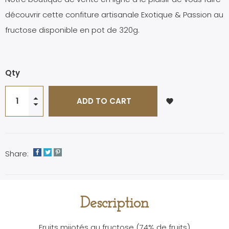
découvrir cette confiture artisanale Exotique & Passion au
fructose disponible en pot de 320g.
Qty
ADD TO CART
favorite
Share:
Description
Fruits mijotés au fructose (74% de fruits)