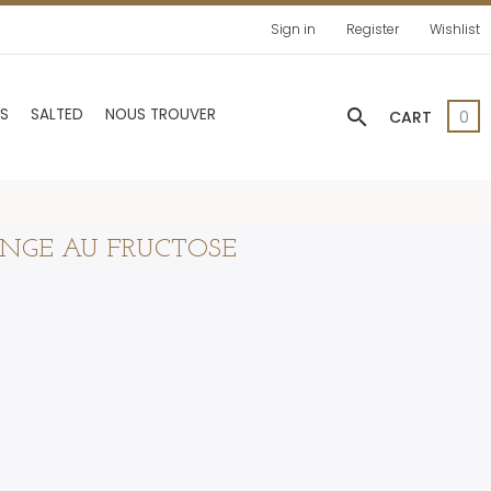
Sign in
Register
Wishlist
search
AS
SALTED
NOUS TROUVER
CART
0
ANGE AU FRUCTOSE