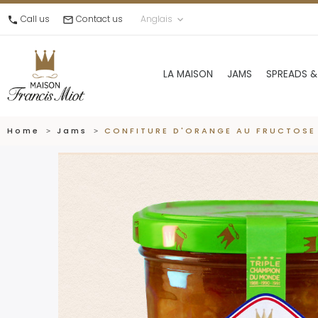
Call us
Contact us
Anglais
call
mail_outline
keyboard_arrow_down
LA MAISON
JAMS
SPREADS &
Home
Jams
CONFITURE D'ORANGE AU FRUCTOSE