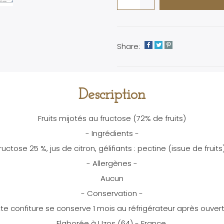
Share:
Description
Fruits mijotés au fructose (72% de fruits)
- Ingrédients -
uctose 25 %, jus de citron, gélifiants : pectine (issue de fruit
- Allergènes -
Aucun
- Conservation -
te confiture se conserve 1 mois au réfrigérateur après ouvert
Elaborée à Uzos (64) - France.