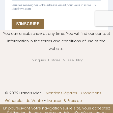
You can unsubscribe at any time. You will find our contact
information in the terms and conditions of use of the
website.
Boutiques
Histoire
Musée
Blog
© 2022 Francis Miot –
Mentions légales
-
Conditions
Générales de Vente
-
Livraison & Frais de
port
-
Programme fidélité
-
Parrainage
En poursuivant votre navigation sur le site, vous acceptez
l’utilisation de cookies susceptibles d'améliorer votre